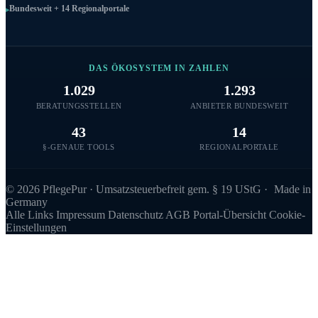
Bundesweit + 14 Regionalportale
DAS ÖKOSYSTEM IN ZAHLEN
1.029
1.293
BERATUNGSSTELLEN
ANBIETER BUNDESWEIT
43
14
§-GENAUE TOOLS
REGIONALPORTALE
©
2026
PflegePur · Umsatzsteuerbefreit gem. § 19 UStG ·
Made in
Germany
Alle Links
Impressum
Datenschutz
AGB
Portal-Übersicht
Cookie-
Einstellungen