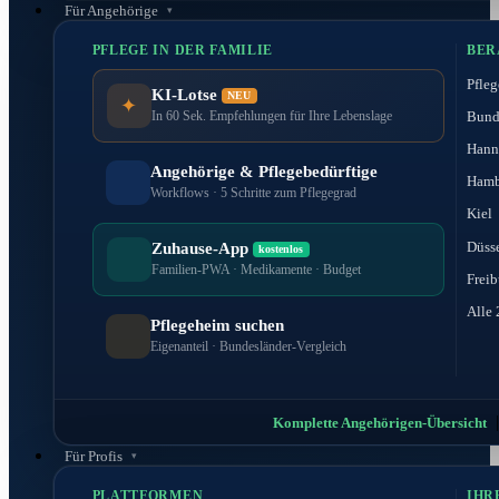
Für Angehörige
PFLEGE IN DER FAMILIE
BER
Pfleg
KI-Lotse
NEU
✦
Bund
In 60 Sek. Empfehlungen für Ihre Lebenslage
Hann
Angehörige & Pflegebedürftige
Hamb
Workflows · 5 Schritte zum Pflegegrad
Kiel
Düss
Zuhause-App
kostenlos
Familien-PWA · Medikamente · Budget
Freib
Alle 
Pflegeheim suchen
Eigenanteil · Bundesländer-Vergleich
Komplette Angehörigen-Übersicht
Für Profis
PLATTFORMEN
IHR