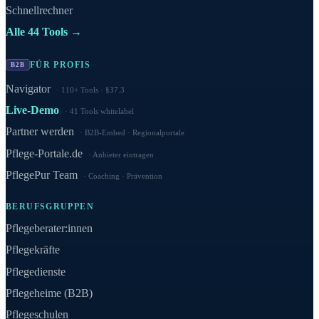
Schnellrechner
Alle 44 Tools →
FÜR PROFIS
B2B
Navigator
110+ Tools · §37.3
Live-Demo
41 Tools whitelabel
Partner werden
B2B-Embed · Regionalportale
Pflege-Portale.de
Anbieter eintragen
PflegePur Team
Coaching · Prävention
BERUFSGRUPPEN
Pflegeberater:innen
Pflegekräfte
Pflegedienste
Pflegeheime (B2B)
Pflegeschulen