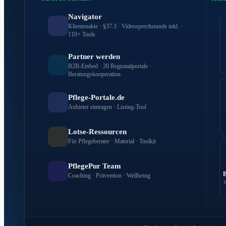
Navigator
Klientenakte · §37.3 · Videosprechstunde inkl. ·
110+ Tools
Partner werden
B2B-Embed · 20 Regionalportale ·
Beratungskooperation
Pflege-Portale.de
Anbieter eintragen · Listing-Tool
Lotse-Ressourcen
Für Pflegeberater · Material · Toolkit
PflegePur Team
Coaching · Prävention · Wellbeing
B