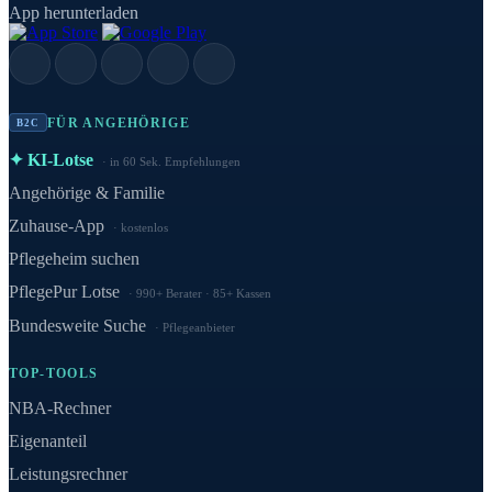
App herunterladen
FÜR ANGEHÖRIGE
B2C
✦ KI-Lotse
in 60 Sek. Empfehlungen
Angehörige & Familie
Zuhause-App
kostenlos
Pflegeheim suchen
PflegePur Lotse
990+ Berater · 85+ Kassen
Bundesweite Suche
Pflegeanbieter
TOP-TOOLS
NBA-Rechner
Eigenanteil
Leistungsrechner