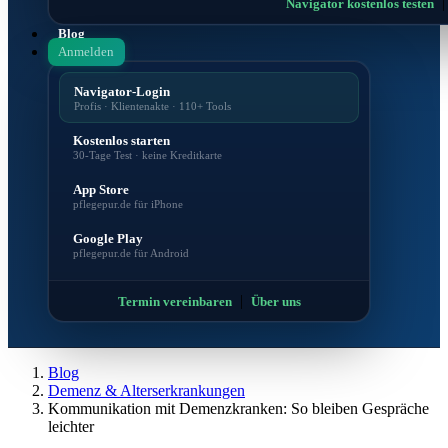
Navigator kostenlos testen
Blog
Anmelden
Navigator-Login
Profis · Klientenakte · 110+ Tools
Kostenlos starten
30-Tage Test · keine Kreditkarte
App Store
pflegepur.de für iPhone
Google Play
pflegepur.de für Android
|
Termin vereinbaren
Über uns
Blog
Demenz & Alterserkrankungen
Kommunikation mit Demenzkranken: So bleiben Gespräche
leichter