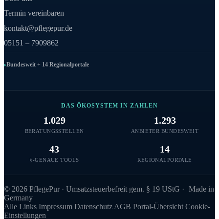
Termin vereinbaren
kontakt@pflegepur.de
05151 – 7909862
Bundesweit + 14 Regionalportale
DAS ÖKOSYSTEM IN ZAHLEN
1.029
1.293
BERATUNGSSTELLEN
ANBIETER BUNDESWEIT
43
14
§-GENAUE TOOLS
REGIONALPORTALE
©
2026
PflegePur · Umsatzsteuerbefreit gem. § 19 UStG ·
Made in
Germany
Alle Links
Impressum
Datenschutz
AGB
Portal-Übersicht
Cookie-
Einstellungen