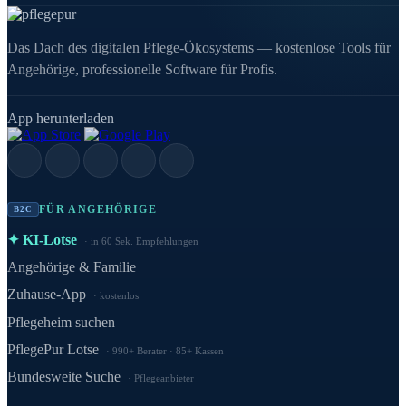
Das Dach des digitalen Pflege-Ökosystems — kostenlose Tools für
Angehörige, professionelle Software für Profis.
App herunterladen
FÜR ANGEHÖRIGE
B2C
✦ KI-Lotse
in 60 Sek. Empfehlungen
Angehörige & Familie
Zuhause-App
kostenlos
Pflegeheim suchen
PflegePur Lotse
990+ Berater · 85+ Kassen
Bundesweite Suche
Pflegeanbieter