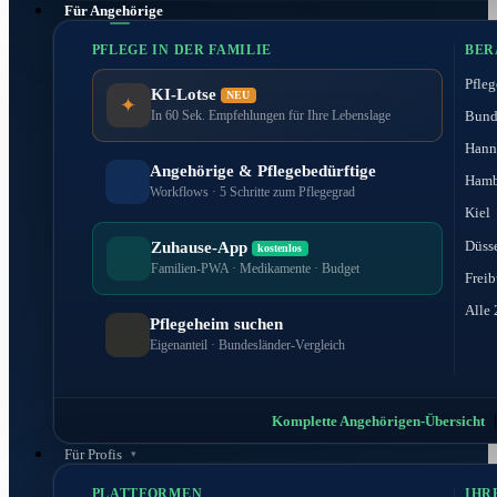
Für Angehörige
PFLEGE IN DER FAMILIE
BER
Pfleg
KI-Lotse
NEU
✦
Bund
In 60 Sek. Empfehlungen für Ihre Lebenslage
Hann
Angehörige & Pflegebedürftige
Hamb
Workflows · 5 Schritte zum Pflegegrad
Kiel
Düss
Zuhause-App
kostenlos
Familien-PWA · Medikamente · Budget
Freib
Alle 
Pflegeheim suchen
Eigenanteil · Bundesländer-Vergleich
Komplette Angehörigen-Übersicht
Für Profis
PLATTFORMEN
IHR