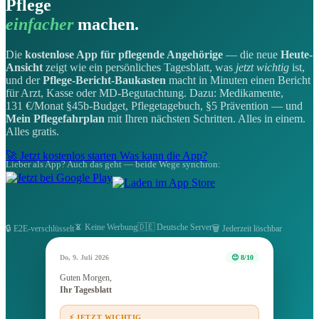
Pflege
einfacher
machen.
Die
kostenlose App für pflegende Angehörige
— die neue
Heute-
Ansicht
zeigt wie ein persönliches Tagesblatt, was
jetzt wichtig
ist,
und der
Pflege-Bericht-Baukasten
macht in Minuten einen Bericht
für Arzt, Kasse oder MD-Begutachtung. Dazu: Medikamente,
131 €/Monat §45b-Budget, Pflegetagebuch, §5 Prävention — und
Mein Pflegefahrplan
mit Ihren nächsten Schritten. Alles in einem.
Alles gratis.
🚀 Jetzt kostenlos starten
Was kann die App?
Lieber als App? Auch das geht — beide Wege synchron:
📵 Keine Werbung
🇩🇪 Deutsche Server
🔒 E2E-verschlüsselt
🗑️ Jederzeit löschbar
Do, 9. Juli 2026
😊 8/10
Guten Morgen,
Ihr Tagesblatt
⚡ JETZT WICHTIG