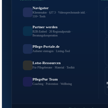
Navigator
Klientenakte · §37.3 · Videosprechstunde inkl. ·
110+ Tools
Partner werden
B2B-Embed · 20 Regionalportale ·
Beratungskooperation
Pflege-Portale.de
Anbieter eintragen · Listing-Tool
Lotse-Ressourcen
Für Pflegeberater · Material · Toolkit
PflegePur Team
Coaching · Prävention · Wellbeing
B