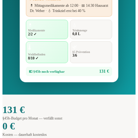
💊 Mittagsmedikamente ab 12:00 · 📅 14:30 Hausarzt
Dr. Weber · 💧 Trinkziel erst bei 40 %
💊
💧
Medikamente
Trinkmenge
0,8 L
2/2 ✓
🌿
🌡️
§5 Prävention
Wohlbefinden
3/6
8/10 ✓
131 €
💶 §45b noch verfügbar
131 €
§45b-Budget pro Monat — verfällt sonst
0 €
Kosten — dauerhaft kostenlos