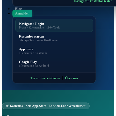
Navigator kostenlos testen
Blog
Anmelden
Navigator-Login
Profis · Klientenakte · 110+ Tools
Kostenlos starten
30-Tage Test · keine Kreditkarte
App Store
pflegepur.de für iPhone
Google Play
pflegepur.de für Android
|
Termin vereinbaren
Über uns
🌱 Kostenlos · Kein App-Store · Ende-zu-Ende verschlüsselt