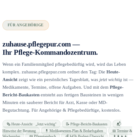
FÜR ANGEHÖRIGE
zuhause.pflegepur.com —
Ihr Pflege-Kommandozentrum.
Wenn ein Familienmitglied pflegebedürftig wird, wird das Leben
komplex. zuhause.pflegepur.com ordnet den Tag: Die
Heute-
Ansicht
zeigt wie ein persönliches Tagesblatt, was
jetzt wichtig
ist —
Medikamente, Termine, offene Aufgaben. Und mit dem
Pflege-
Bericht-Baukasten
entsteht aus fertigen Bausteinen in wenigen
Minuten ein sauberer Bericht für Arzt, Kasse oder MD-
Begutachtung. Für Angehörige & Pflegebedürftige, kostenlos.
🗞️ Heute-Ansicht · „Jetzt wichtig"
📝 Pflege-Bericht-Baukasten
📬
Hinweise der Beratung
💊 Medikamenten-Plan & Bedarfsgaben
📅 Termine &
Wochenplan
📖 Pflegetagebuch
💰 §45b Budget-Übersicht
👨‍👩‍👧‍👦