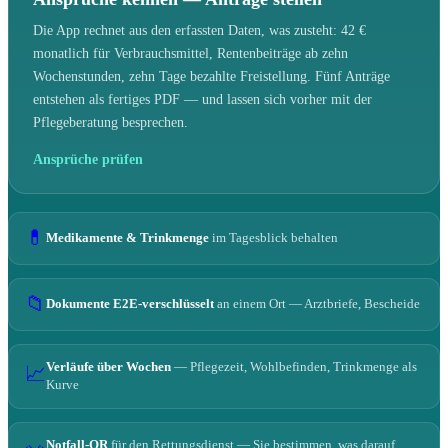
Die App rechnet aus den erfassten Daten, was zusteht: 42 €
monatlich für Verbrauchsmittel, Rentenbeiträge ab zehn
Wochenstunden, zehn Tage bezahlte Freistellung. Fünf Anträge
entstehen als fertiges PDF — und lassen sich vorher mit der
Pflegeberatung besprechen.
Ansprüche prüfen
💊
Medikamente & Trinkmenge
im Tagesblick behalten
📁
Dokumente E2E-verschlüsselt
an einem Ort — Arztbriefe, Bescheide
Verläufe über Wochen
— Pflegezeit, Wohlbefinden, Trinkmenge als
📈
Kurve
Notfall-QR
für den Rettungsdienst — Sie bestimmen, was darauf