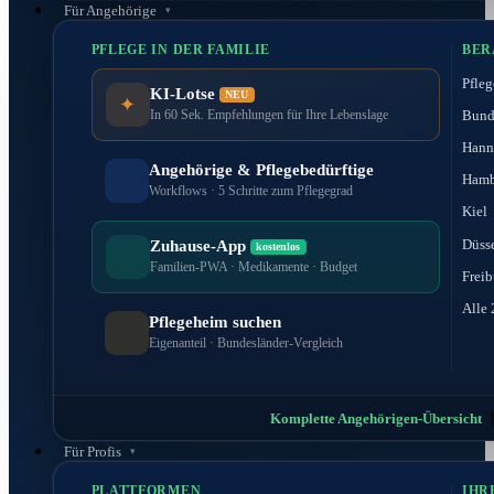
Für Angehörige
PFLEGE IN DER FAMILIE
BER
Pfleg
KI-Lotse
NEU
✦
Bund
In 60 Sek. Empfehlungen für Ihre Lebenslage
Hann
Angehörige & Pflegebedürftige
Hamb
Workflows · 5 Schritte zum Pflegegrad
Kiel
Düss
Zuhause-App
kostenlos
Familien-PWA · Medikamente · Budget
Freib
Alle 
Pflegeheim suchen
Eigenanteil · Bundesländer-Vergleich
Komplette Angehörigen-Übersicht
Für Profis
PLATTFORMEN
IHR