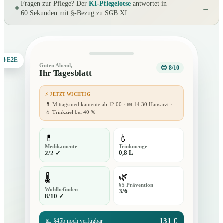
Fragen zur Pflege? Der
KI-Pflegelotse
antwortet in
✦
→
60 Sekunden mit §-Bezug zu SGB XI
🔒 E2E
Guten Abend,
😊 8/10
Ihr Tagesblatt
⚡ JETZT WICHTIG
💊 Mittagsmedikamente ab 12:00 · 📅 14:30 Hausarzt ·
💧 Trinkziel bei 40 %
💊
💧
Medikamente
Trinkmenge
0,8 L
2/2 ✓
🌿
🌡️
§5 Prävention
Wohlbefinden
3/6
8/10 ✓
131 €
💶 §45b noch verfügbar