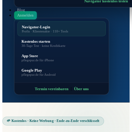
Navigator kostenlos testen
Blog
Anmelden
Navigator-Login
Profis · Klientenakte · 110+ Tools
Kostenlos starten
30-Tage Test · keine Kreditkarte
App Store
pflegepur.de für iPhone
Google Play
pflegepur.de für Android
|
Termin vereinbaren
Über uns
🌱 Kostenlos · Keine Werbung · Ende-zu-Ende verschlüsselt