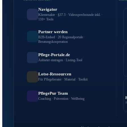
Navigator
Klientenakte · §37.3 · Videosprechstunde inkl. ·
110+ Tools
Partner werden
B2B-Embed · 20 Regionalportale ·
Beratungskooperation
Pflege-Portale.de
Anbieter eintragen · Listing-Tool
Lotse-Ressourcen
Für Pflegeberater · Material · Toolkit
PflegePur Team
Coaching · Prävention · Wellbeing
B