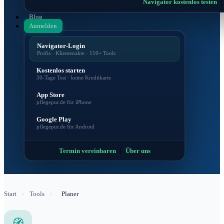
Navigator kostenlos testen
Blog
Anmelden
Navigator-Login
Profis · Klientenakte · 110+ Tools
Kostenlos starten
30-Tage Test · keine Kreditkarte
App Store
pflegepur.de für iPhone
Google Play
pflegepur.de für Android
|
Termin vereinbaren
Über uns
Start
›
Tools
›
Planer
🧭