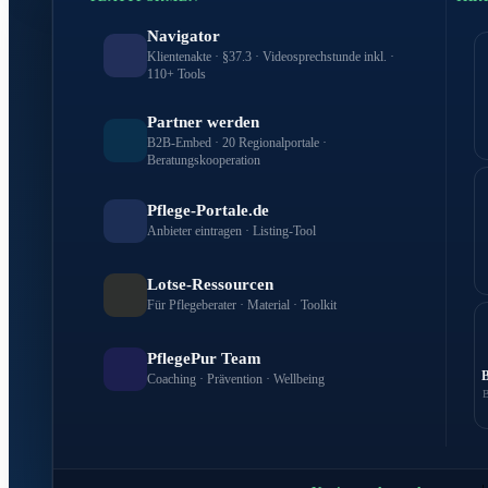
Navigator
Klientenakte · §37.3 · Videosprechstunde inkl. ·
110+ Tools
Partner werden
B2B-Embed · 20 Regionalportale ·
Beratungskooperation
Pflege-Portale.de
Anbieter eintragen · Listing-Tool
Lotse-Ressourcen
Für Pflegeberater · Material · Toolkit
PflegePur Team
Coaching · Prävention · Wellbeing
B