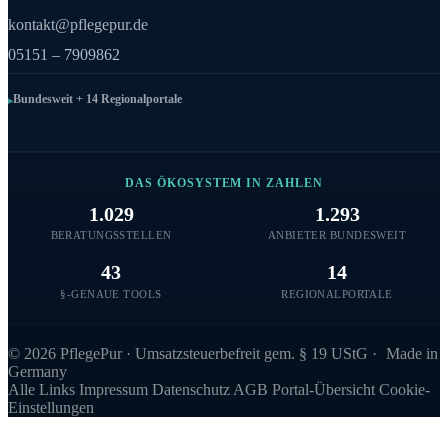
kontakt@pflegepur.de
05151 – 7909862
Bundesweit + 14 Regionalportale
DAS ÖKOSYSTEM IN ZAHLEN
1.029
1.293
BERATUNGSSTELLEN
ANBIETER BUNDESWEIT
43
14
§-GENAUE TOOLS
REGIONALPORTALE
©
2026
PflegePur · Umsatzsteuerbefreit gem. § 19 UStG ·
Made in
Germany
Alle Links
Impressum
Datenschutz
AGB
Portal-Übersicht
Cookie-
Einstellungen