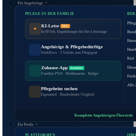
Für Angehörige
PFLEGE IN DER FAMILIE
BER
Pfleg
KI-Lotse
NEU
✦
Bund
In 60 Sek. Empfehlungen für Ihre Lebenslage
Hann
Angehörige & Pflegebedürftige
Hamb
Workflows · 5 Schritte zum Pflegegrad
Kiel
Düss
Zuhause-App
kostenlos
Familien-PWA · Medikamente · Budget
Freib
Alle 
Pflegeheim suchen
Eigenanteil · Bundesländer-Vergleich
Komplette Angehörigen-Übersicht
Für Profis
PLATTFORMEN
IHR