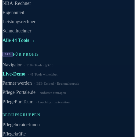
NBA-Rechner
Eigenanteil
Leistungsrechner
Schnellrechner
Alle 44 Tools →
FÜR PROFIS
B2B
Navigator
110+ Tools · §37.3
Live-Demo
41 Tools whitelabel
Partner werden
B2B-Embed · Regionalportale
Pflege-Portale.de
Anbieter eintragen
PflegePur Team
Coaching · Prävention
BERUFSGRUPPEN
Pflegeberater:innen
Pflegekräfte