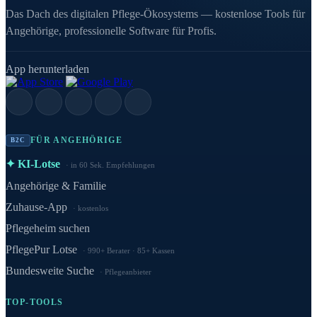
Das Dach des digitalen Pflege-Ökosystems — kostenlose Tools für
Angehörige, professionelle Software für Profis.
App herunterladen
FÜR ANGEHÖRIGE
B2C
✦ KI-Lotse
in 60 Sek. Empfehlungen
Angehörige & Familie
Zuhause-App
kostenlos
Pflegeheim suchen
PflegePur Lotse
990+ Berater · 85+ Kassen
Bundesweite Suche
Pflegeanbieter
TOP-TOOLS