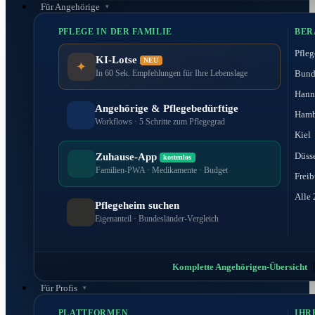
Für Angehörige
PFLEGE IN DER FAMILIE
BER
Pfleg
KI-Lotse
NEU
✦
Bund
In 60 Sek. Empfehlungen für Ihre Lebenslage
Hann
Angehörige & Pflegebedürftige
Hamb
Workflows · 5 Schritte zum Pflegegrad
Kiel
Düss
Zuhause-App
kostenlos
Familien-PWA · Medikamente · Budget
Freib
Alle 
Pflegeheim suchen
Eigenanteil · Bundesländer-Vergleich
Komplette Angehörigen-Übersicht
Für Profis
PLATTFORMEN
IHR