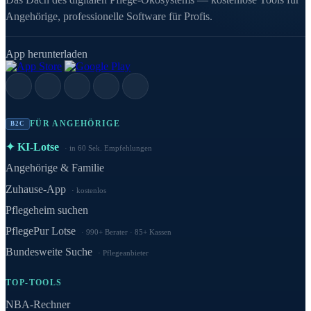
Angehörige, professionelle Software für Profis.
App herunterladen
FÜR ANGEHÖRIGE
B2C
✦ KI-Lotse
in 60 Sek. Empfehlungen
Angehörige & Familie
Zuhause-App
kostenlos
Pflegeheim suchen
PflegePur Lotse
990+ Berater · 85+ Kassen
Bundesweite Suche
Pflegeanbieter
TOP-TOOLS
NBA-Rechner