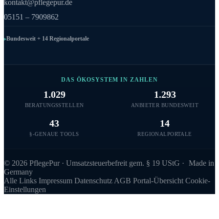
kontakt@pflegepur.de
05151 – 7909862
Bundesweit + 14 Regionalportale
DAS ÖKOSYSTEM IN ZAHLEN
1.029
1.293
BERATUNGSSTELLEN
ANBIETER BUNDESWEIT
43
14
§-GENAUE TOOLS
REGIONALPORTALE
©
2026
PflegePur · Umsatzsteuerbefreit gem. § 19 UStG ·
Made in
Germany
Alle Links
Impressum
Datenschutz
AGB
Portal-Übersicht
Cookie-
Einstellungen