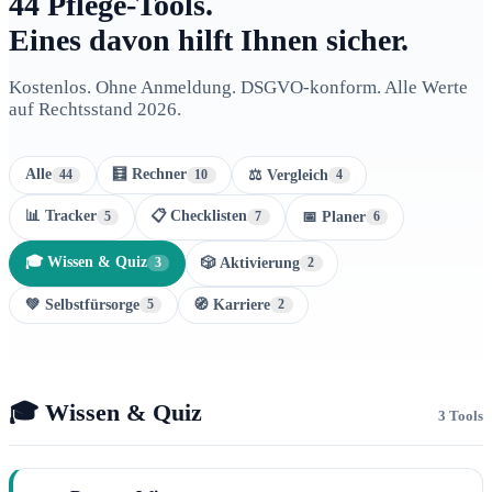
44 Pflege-Tools.
Eines davon hilft Ihnen sicher.
Kostenlos. Ohne Anmeldung. DSGVO-konform. Alle Werte
auf Rechtsstand 2026.
Alle
🧮 Rechner
⚖️ Vergleich
44
10
4
📊 Tracker
📋 Checklisten
📅 Planer
5
7
6
🎓 Wissen & Quiz
🎲 Aktivierung
3
2
💚 Selbstfürsorge
🧭 Karriere
5
2
🎓 Wissen & Quiz
3 Tools