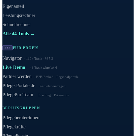
Eigenanteil
Leistungsrechner
Schnellrechner
Alle 44 Tools →
FÜR PROFIS
B2B
Navigator
110+ Tools · §37.3
Live-Demo
41 Tools whitelabel
Partner werden
B2B-Embed · Regionalportale
Pflege-Portale.de
Anbieter eintragen
PflegePur Team
Coaching · Prävention
BERUFSGRUPPEN
Pflegeberater:innen
Pflegekräfte
Pflegedienste