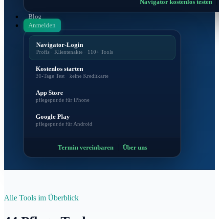
Navigator kostenlos testen
Blog
Anmelden
Navigator-Login
Profis · Klientenakte · 110+ Tools
Kostenlos starten
30-Tage Test · keine Kreditkarte
App Store
pflegepur.de für iPhone
Google Play
pflegepur.de für Android
|
Termin vereinbaren
Über uns
Alle Tools im Überblick