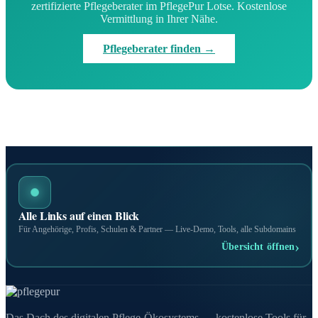
zertifizierte Pflegeberater im PflegePur Lotse. Kostenlose
Vermittlung in Ihrer Nähe.
Pflegeberater finden →
Alle Links auf einen Blick
Für Angehörige, Profis, Schulen & Partner — Live-Demo, Tools, alle Subdomains
›
Übersicht öffnen
Das Dach des digitalen Pflege-Ökosystems — kostenlose Tools für