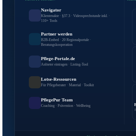
Navigator
Klientenakte · §37.3 · Videosprechstunde inkl. ·
110+ Tools
Partner werden
B2B-Embed · 20 Regionalportale ·
Beratungskooperation
Pflege-Portale.de
Anbieter eintragen · Listing-Tool
Lotse-Ressourcen
Für Pflegeberater · Material · Toolkit
PflegePur Team
Coaching · Prävention · Wellbeing
B